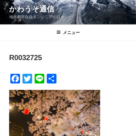
コ
かわうそ通信
ン
地方都市在住エンジニアの日々
テ
ン
ツ
メニュー
へ
ス
キ
R0032725
ッ
プ
F
T
Li
共
a
wi
n
有
c
tt
e
e
er
b
o