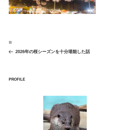
o
k
投
前
前
稿
の
2026年の桜シーズンを十分堪能した話
ナ
投
ビ
稿
ゲ
ー
PROFILE
シ
ョ
ン