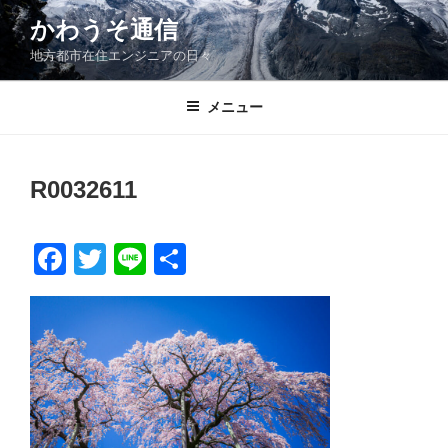
コ
かわうそ通信
ン
地方都市在住エンジニアの日々
テ
ン
ツ
メニュー
へ
ス
キ
R0032611
ッ
プ
F
T
Li
共
a
wi
n
有
c
tt
e
e
er
b
o