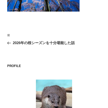
o
k
投
前
前
稿
の
2026年の桜シーズンを十分堪能した話
ナ
投
ビ
稿
ゲ
ー
PROFILE
シ
ョ
ン