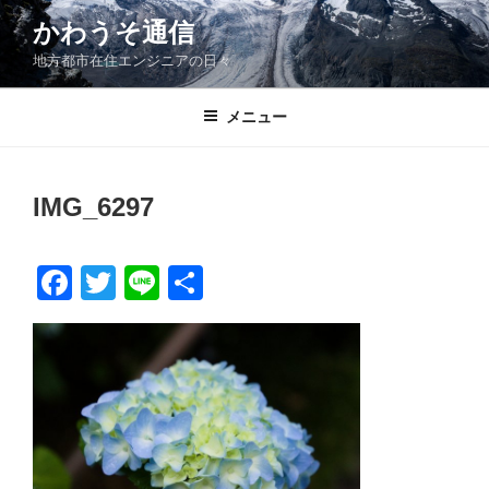
コ
かわうそ通信
ン
地方都市在住エンジニアの日々
テ
ン
ツ
メニュー
へ
ス
キ
IMG_6297
ッ
プ
F
T
Li
共
a
wi
n
有
c
tt
e
e
er
b
o