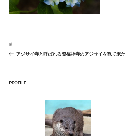
o
k
投
前
前
稿
の
アジサイ寺と呼ばれる資福禅寺のアジサイを観て来た
ナ
投
ビ
稿
ゲ
ー
PROFILE
シ
ョ
ン