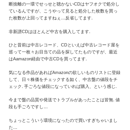
断捨離の一環でせっせと聴かないCDはヤフオクで処分し
ているんですが、こうやって見ると処分した枚数を買っ
た枚数が上回ってますねぇ…反省してます.
非新譜CDはほとんど中古を購入してます.
ひと昔前は中古レコード、CDといえば中古レコード屋を
巡って一枚々お目当ての品を探してたものですが、最近
はAamazon経由で中古CDを買ってます.
気になる作品があればAmazonの欲しいものリストに登録
して、日々株価をチェックする如く、中古盤の値段をチ
ェック. 手ごろな値段になっていれば購入、という感じ.
今まで盤の品質や発送でトラブルがあったことは皆無. 値
段も手ごろですし…
ちょっとこういう環境になったので買いすぎちゃいまし
た…