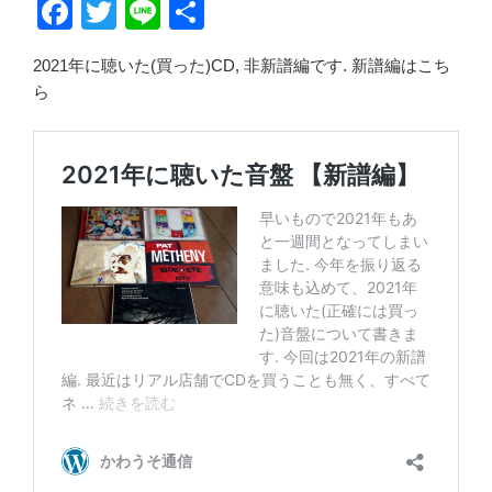
F
T
Li
共
a
wi
n
有
2021年に聴いた(買った)CD, 非新譜編です. 新譜編はこち
c
tt
e
ら
e
er
b
o
o
k