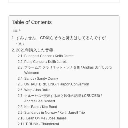
Table of Contents
すみません、CD減らそうと努力はしてるんですが…
つい
2021年購入した音盤
Budapest Concert / Keith Jarrett
Paris Concert / Keith Jarrett
ブラームス:クラリネット・ソナタ集 / Andras Schiff, Jorg
Widmann
Sandy / Sandy Denny
UNHALF BRICKING / Fairport Convention
Warp / Jon Balke
クルーセス~交差する旅と映像の記憶 (:CRUCES) /
Andres Beeuwsaert
Kbc Band / Kbc Band
Standards in Norway / Keith Jarrett Trio
Lean On Me / Jose James
DRUNK / Thundercat