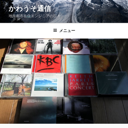
コ
かわうそ通信
ン
地方都市在住エンジニアの日々
テ
ン
ツ
メニュー
へ
ス
キ
ッ
プ