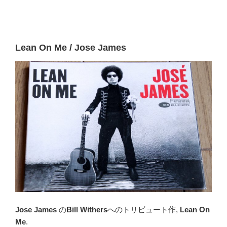
Lean On Me / Jose James
Jose James
の
Bill Withers
へのトリビュート作,
Lean On
Me
.