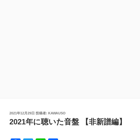
投
2021年12月29日
投稿者:
KAWAUSO
稿
2021年に聴いた音盤 【非新譜編】
日: