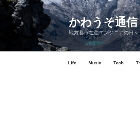
コ
ン
テ
かわうそ通信
ン
地方都市在住エンジニアの日々
ツ
へ
ス
キ
Life
Music
Tech
T
ッ
プ