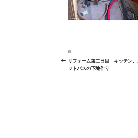
o
k
投
前
前
稿
の
リフォーム第二日目 キッチン、
投
ットバスの下地作り
ナ
稿
ビ
ゲ
ー
シ
ョ
ン