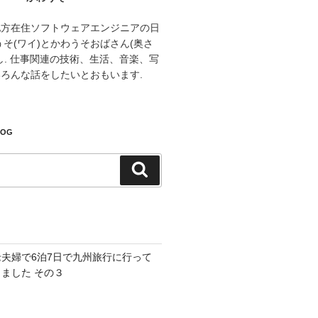
地方在住ソフトウェアエンジニアの日
うそ(ワイ)とかわうそおばさん(奥さ
し. 仕事関連の技術、生活、音楽、写
ろんな話をしたいとおもいます.
LOG
検
索
老夫婦で6泊7日で九州旅行に行って
きました その３