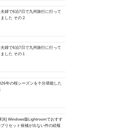
老夫婦で6泊7日で九州旅行に行って
きました その２
老夫婦で6泊7日で九州旅行に行って
きました その１
2026年の桜シーズンを十分堪能した
話
解決] Windows版Lightroomでおすす
めプリセット候補が出ない件の続報