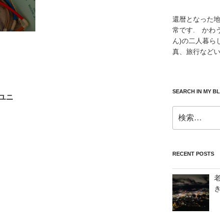
還暦となった
常です. かわ
ん)の二人暮ら
真、旅行などい
SEARCH IN MY B
ユニ
検
索:
RECENT POSTS