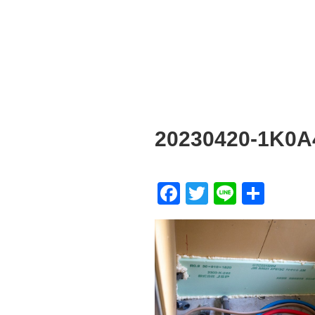
20230420-1K0A
F
T
Li
共
a
wi
n
有
c
tt
e
e
er
b
o