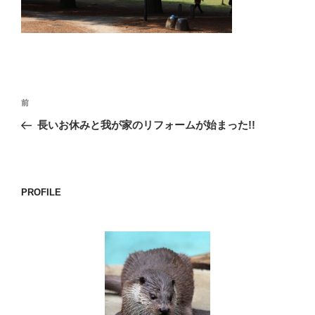
o
k
投
前
前
稿
の
長いお休みと我が家のリフォームが始まった!!
ナ
投
ビ
稿
ゲ
ー
PROFILE
シ
ョ
ン