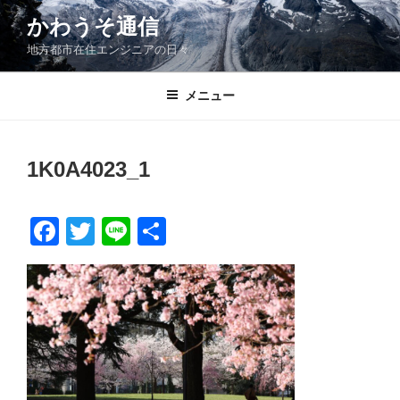
コ
かわうそ通信
ン
地方都市在住エンジニアの日々
テ
ン
ツ
メニュー
へ
ス
キ
1K0A4023_1
ッ
プ
F
T
Li
共
a
wi
n
有
c
tt
e
e
er
b
o