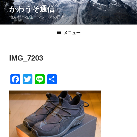
コ
かわうそ通信
ン
地方都市在住エンジニアの日々
テ
ン
ツ
メニュー
へ
ス
キ
IMG_7203
ッ
プ
F
T
Li
共
a
wi
n
有
c
tt
e
e
er
b
o