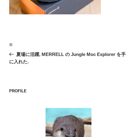
o
k
投
前
前
稿
の
夏場に活躍, MERRELL の Jungle Moc Explorer を手
ナ
投
に入れた.
ビ
稿
ゲ
ー
PROFILE
シ
ョ
ン