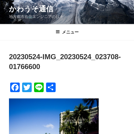
コ
かわうそ通信
ン
地方都市在住エンジニアの日々
テ
ン
ツ
メニュー
へ
ス
キ
20230524-IMG_20230524_023708-
ッ
01766600
プ
F
T
Li
共
a
wi
n
有
c
tt
e
e
er
b