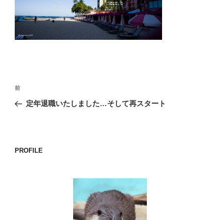
o
o
k
投
前
前
稿
の
定年退職いたしました…そして再スタート
ナ
投
ビ
稿
ゲ
ー
PROFILE
シ
ョ
ン