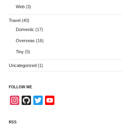
Web
(3)
Travel
(40)
Domestic
(17)
Overseas
(16)
Tiny
(5)
Uncategorized
(1)
FOLLOW ME
In
Gi
T
Y
st
tH
wi
o
a
u
tt
u
RSS
gr
b
er
T