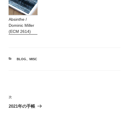
Absinthe /
Dominic Miller
(ECM 2614)
カ
BLOG
、
MISC
テ
ゴ
リ
ー
投
稿
次
次
ナ
の
2021年の手帳
ビ
投
稿
ゲ
ー