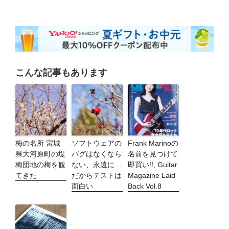
こんな記事もあります
梅の名所 宮城
ソフトウェアの
Frank Marinoの
県大河原町の堤
バグはなくなら
名前を見つけて
梅団地の梅を観
ない、永遠に…
即買い!!, Guitar
てきた
だからテストは
Magazine Laid
面白い
Back Vol.8