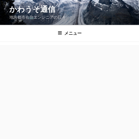
コ
かわうそ通信
ン
地方都市在住エンジニアの日々
テ
ン
ツ
メニュー
へ
ス
キ
ッ
プ