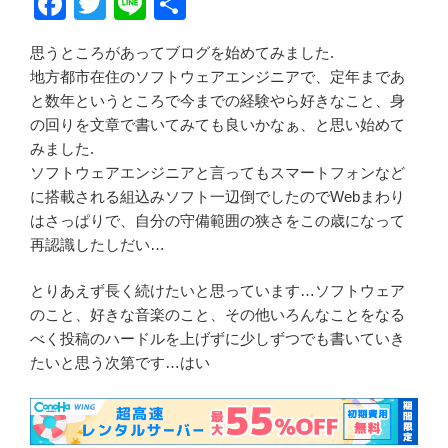
F
T
Li
共
a
wi
n
有
思うところがあってブログを始めてみました.
c
tt
e
地方都市在住のソフトウェアエンジニアで、定年まであ
e
er
と数年というところで今までの経験やら好きなこと、身
b
の回りを文章で書いてみても良いかなぁ、と思い始めて
みました.
o
ソフトウェアエンジニアと言ってもスマートフォンなど
o
に搭載される組込みソフト一辺倒でしたのでWebまわり
k
はさっぱりで、自分の守備範囲の狭さをこの歳になって
再認識したしだい…
とりあえず長く続けたいと思っています…ソフトウェア
のこと、好きな音楽のこと、その他いろんなことをなる
べく投稿のハードルを上げずに少しずつでも書いていき
たいと思う次第です…はい