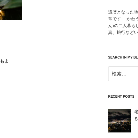
還暦となった
常です. かわ
ん)の二人暮ら
真、旅行などい
SEARCH IN MY B
年もよ
検
索:
RECENT POSTS