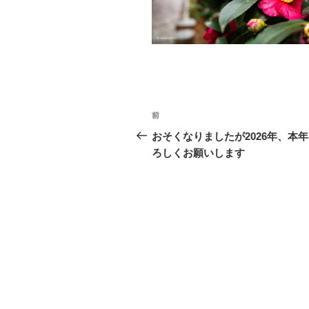
o
k
投
前
前
稿
の
おそくなりましたが2026年、本
投
ろしくお願いします
ナ
稿
ビ
ゲ
ー
シ
ョ
ン