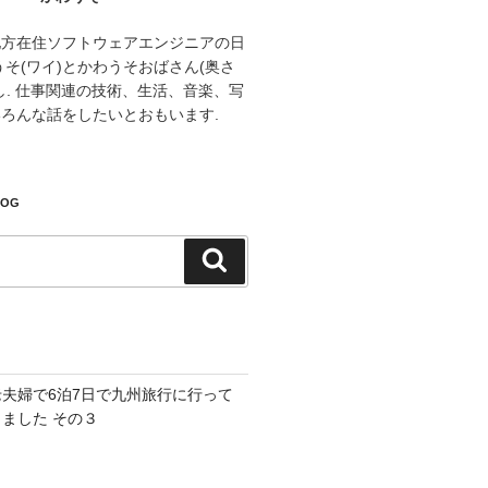
地方在住ソフトウェアエンジニアの日
うそ(ワイ)とかわうそおばさん(奥さ
し. 仕事関連の技術、生活、音楽、写
ろんな話をしたいとおもいます.
LOG
検
索
老夫婦で6泊7日で九州旅行に行って
きました その３