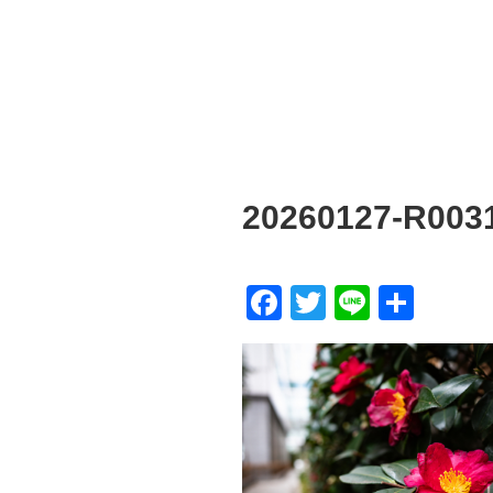
20260127-R003
F
T
Li
共
a
wi
n
有
c
tt
e
e
er
b
o