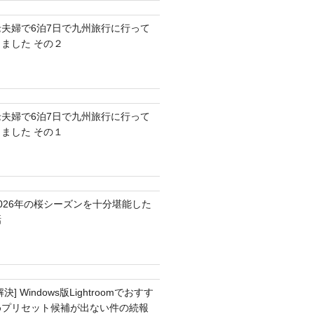
老夫婦で6泊7日で九州旅行に行って
きました その２
老夫婦で6泊7日で九州旅行に行って
きました その１
2026年の桜シーズンを十分堪能した
話
解決] Windows版Lightroomでおすす
めプリセット候補が出ない件の続報