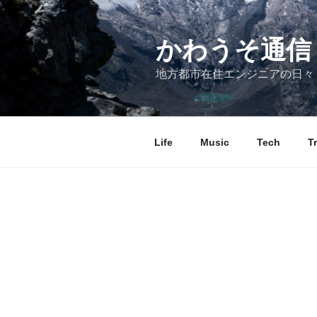
コ
ン
テ
かわうそ通信
ン
地方都市在住エンジニアの日々
ツ
へ
ス
キ
Life
Music
Tech
T
ッ
プ