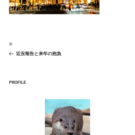
o
k
投
前
前
稿
の
近況報告と来年の抱負
ナ
投
ビ
稿
ゲ
ー
PROFILE
シ
ョ
ン