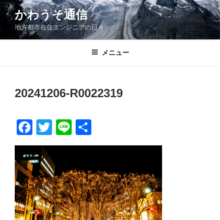
コ
かわうそ通信
ン
地方都市在住エンジニアの日々
テ
ン
ツ
メニュー
へ
ス
キ
20241206-R0022319
ッ
プ
F
T
Li
共
a
wi
n
有
c
tt
e
e
er
b
o