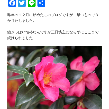
F
T
Li
共
a
wi
n
有
昨年の１２月に始めたこのブログですが、早いもので３
c
tt
e
か月たちました.
e
er
b
飽きっぽい性格なんですが三日坊主にならずにここまで
続けられました.
o
o
k