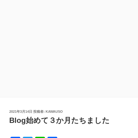
投
2021年3月14日
投稿者:
KAWAUSO
稿
Blog始めて３か月たちました
日: