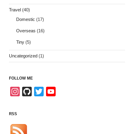
Travel
(40)
Domestic
(17)
Overseas
(16)
Tiny
(5)
Uncategorized
(1)
FOLLOW ME
In
Gi
T
Y
st
tH
wi
o
a
u
tt
u
RSS
gr
b
er
T
a
u