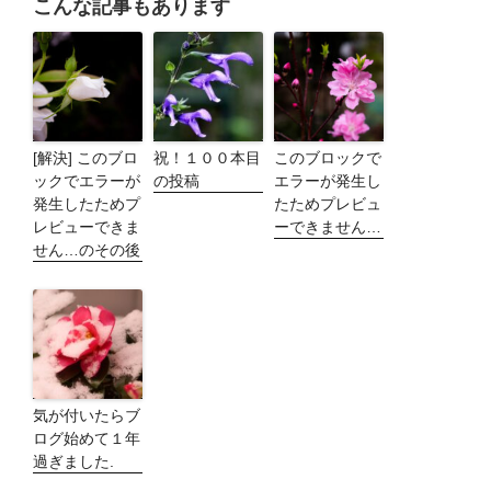
こんな記事もあります
[解決] このブロ
祝！１００本目
このブロックで
ックでエラーが
の投稿
エラーが発生し
発生したためプ
たためプレビュ
レビューできま
ーできません…
せん…のその後
気が付いたらブ
ログ始めて１年
過ぎました.