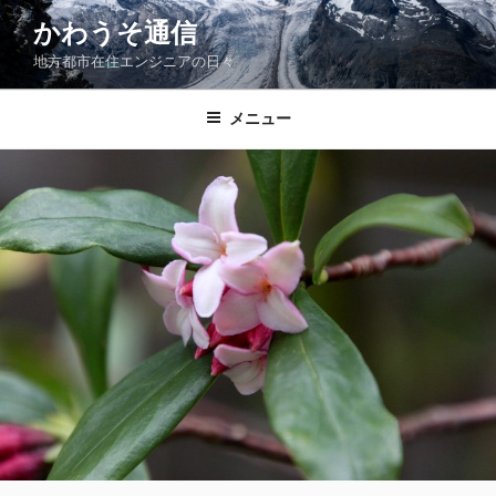
コ
かわうそ通信
ン
地方都市在住エンジニアの日々
テ
ン
ツ
メニュー
へ
ス
キ
ッ
プ