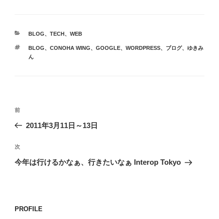
カ
BLOG
、
TECH
、
WEB
テ
タ
BLOG
、
CONOHA WING
、
GOOGLE
、
WORDPRESS
、
ブログ
、
ゆきみ
ゴ
グ
ん
リ
ー
投
前
前
稿
の
2011年3月11日～13日
ナ
投
ビ
稿
次
次
ゲ
の
今年は行けるかなぁ、行きたいなぁ Interop Tokyo
投
ー
稿
シ
ョ
PROFILE
ン