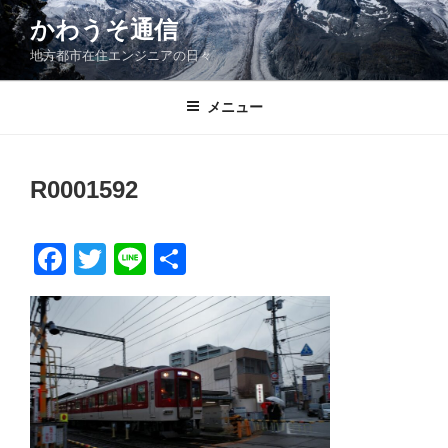
コ
かわうそ通信
ン
地方都市在住エンジニアの日々
テ
ン
ツ
メニュー
へ
ス
キ
R0001592
ッ
プ
F
T
Li
共
a
wi
n
有
c
tt
e
e
er
b
o