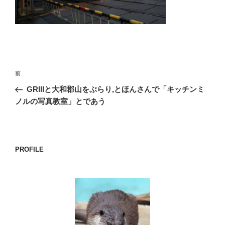
o
k
投
前
前
稿
の
GRIIIと大和郡山をぶらり,とほんさんで「キッチンミ
ナ
投
ノルの写真教室」とであう
ビ
稿
ゲ
ー
PROFILE
シ
ョ
ン