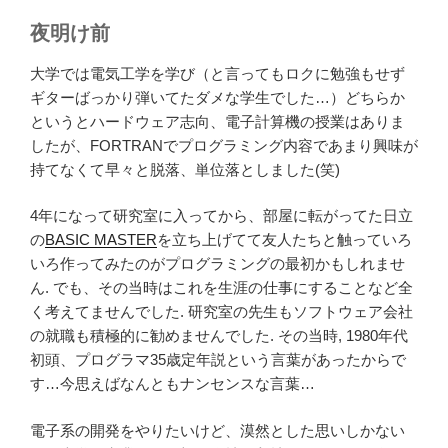
夜明け前
大学では電気工学を学び（と言ってもロクに勉強もせず
ギターばっかり弾いてたダメな学生でした…）どちらか
というとハードウェア志向、電子計算機の授業はありま
したが、FORTRANでプログラミング内容であまり興味が
持てなくて早々と脱落、単位落としました(笑)
4年になって研究室に入ってから、部屋に転がってた日立
の
BASIC MASTER
を立ち上げてて友人たちと触っていろ
いろ作ってみたのがプログラミングの最初かもしれませ
ん. でも、その当時はこれを生涯の仕事にすることなど全
く考えてませんでした. 研究室の先生もソフトウェア会社
の就職も積極的に勧めませんでした. その当時, 1980年代
初頭、プログラマ35歳定年説という言葉があったからで
す…今思えばなんともナンセンスな言葉…
電子系の開発をやりたいけど、漠然とした思いしかない