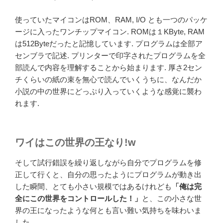
使っていたマイコンはROM、RAM, I/O とも一つのパッケ
ージに入ったワンチップマイコン. ROMは１KByte, RAM
は512Byteだったと記憶しています. プログラムは全部ア
センブラで記述. プリンターで印字されたプログラムを全
部読んで内容を理解することから始まります. 厚さ2セン
チくらいの紙の束を無心で読んでいくうちに、なんだか
小説の中の世界にどっぷり入っていくような感覚に襲わ
れます.
ワイはこの世界の王なり!w
そして試行錯誤を繰り返しながら自分でプログラムを修
正して行くと、自分の思ったようにプログラムが動き出
した瞬間、とても小さい規模ではあるけれども
「俺は完
全にこの世界をコントロールした！」
と、この小さな世
界の王になったような何とも言い難い気持ちを味わいま
した.