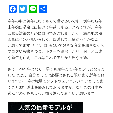
F
T
Li
共
a
wi
n
有
今年の冬は例年になく寒くて雪が多いです…例年なら年
c
tt
e
末年始に温泉に出掛けて年越しすることろですが、今年
e
er
は感染対策のために自宅で過ごしましたが、温泉地の積
b
雪量はハンパ無いらしく、回避して正解だったかなぁ、
と思ってます. ただ、自宅にいて好きな音楽を聴きながら
o
ブログやら書きつつ、ギターを練習したり、例年とは違
o
う新年を迎え、これはこれでアリかと思う次第.
k
さて、2021年となり、早くも定年まで2年と少しとなりま
した. ただ、自分としては必要とされる限り働く所存でお
りますが… 今の職場でソフトウェアエンジニアとして働
くこと30年以上を経過しておりますが、なぜこの仕事を
選んだのかをちょっと振り返ってみたいと思います.