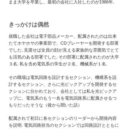
まま大学を卒業し、最初の会社に入社したのが1986年.
きっかけは偶然
就職した会社は電子部品メーカー、配属されたのは出来
たてホヤホヤの事業部で、CDプレーヤーを開発する部署
でした. 見渡せば全員の顔が見える家族的な雰囲気でとて
も活気のある部署でした. その部署に配属されたのが大卒
３名. 私を含め電気系の学生が２名、機械系が１名.
その職場は電気回路を設計するセクション、機構系を設
計するセクション、さらに光ピックアップを開発するセ
クションに分かれており、会社としては私を光ピックア
ップに、電気系のもう一名を電気回路系に配属させるつ
もりだったそうな（後から聞いた話）
配属されて初日に各セクションのリーダーから開発内容
を説明. 電気回路担当のセクションでは回路設計とともに