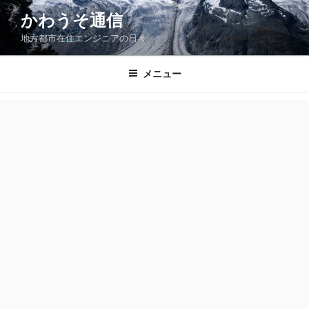
コ
かわうそ通信
ン
地方都市在住エンジニアの日々
テ
ン
ツ
メニュー
へ
ス
キ
ッ
プ