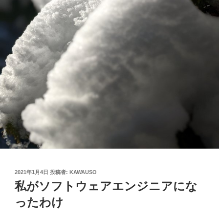
投
2021年1月4日
投稿者:
KAWAUSO
稿
私がソフトウェアエンジニアにな
日:
ったわけ