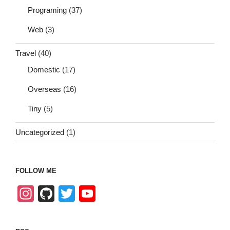
Programing
(37)
Web
(3)
Travel
(40)
Domestic
(17)
Overseas
(16)
Tiny
(5)
Uncategorized
(1)
FOLLOW ME
In
Gi
T
Y
st
tH
wi
o
a
u
tt
u