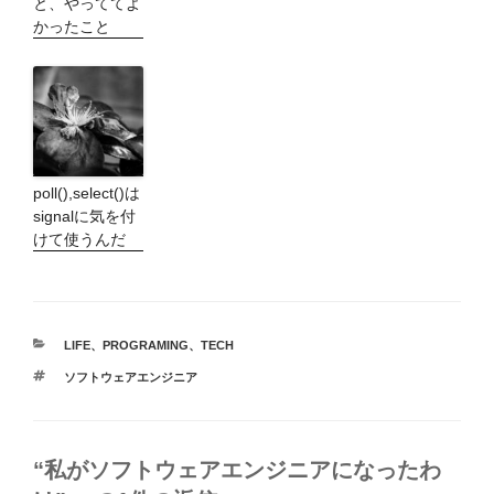
と、やっててよ
かったこと
poll(),select()は
signalに気を付
けて使うんだ
カ
LIFE
、
PROGRAMING
、
TECH
テ
タ
ソフトウェアエンジニア
ゴ
グ
リ
ー
“私がソフトウェアエンジニアになったわ