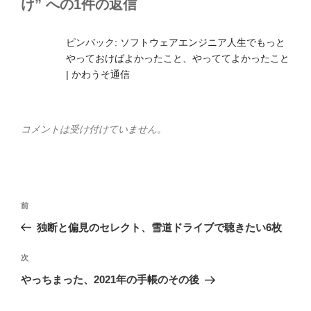
け” への1件の返信
ピンバック:
ソフトウェアエンジニア人生でもっと
やっておけばよかったこと、やっててよかったこと
| かわうそ通信
コメントは受け付けていません。
投
前
前
稿
の
独断と偏見のセレクト、雪道ドライブで聴きたい6枚
ナ
投
ビ
稿
次
次
ゲ
の
やっちまった、2021年の手帳のその後
投
ー
稿