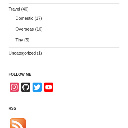
Travel
(40)
Domestic
(17)
Overseas
(16)
Tiny
(5)
Uncategorized
(1)
FOLLOW ME
In
Gi
T
Y
st
tH
wi
o
a
u
tt
u
RSS
gr
b
er
T
a
u