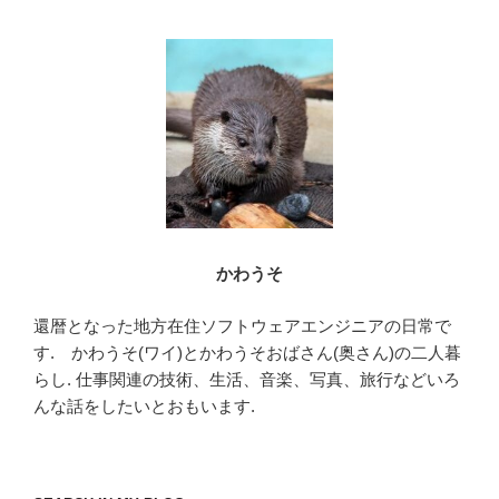
b
o
o
k
かわうそ
還暦となった地方在住ソフトウェアエンジニアの日常で
す. かわうそ(ワイ)とかわうそおばさん(奥さん)の二人暮
らし. 仕事関連の技術、生活、音楽、写真、旅行などいろ
んな話をしたいとおもいます.