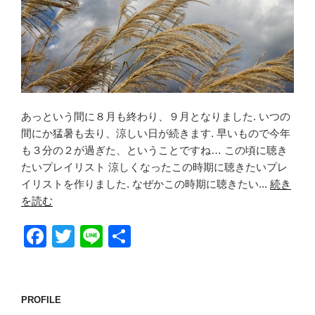
あっという間に８月も終わり、９月となりました. いつの
間にか猛暑も去り、涼しい日が続きます. 早いもので今年
も３分の２が過ぎた、ということですね… この頃に聴き
たいプレイリスト 涼しくなったこの時期に聴きたいプレ
イリストを作りました. なぜかこの時期に聴きたい...
続き
を読む
F
T
Li
共
a
wi
n
有
c
tt
e
e
er
PROFILE