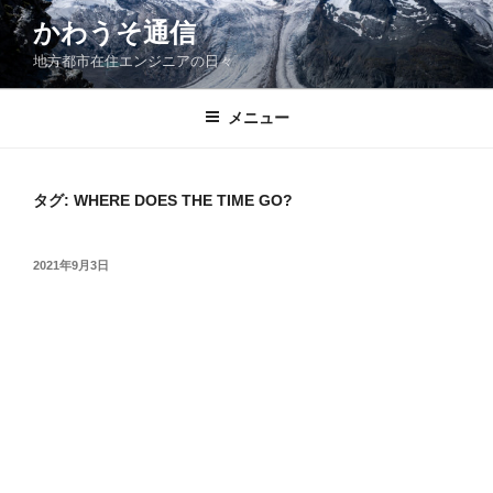
コ
かわうそ通信
ン
地方都市在住エンジニアの日々
テ
ン
ツ
メニュー
へ
ス
キ
タグ:
WHERE DOES THE TIME GO?
ッ
プ
投
2021年9月3日
稿
日: