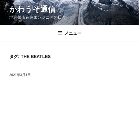
コ
かわうそ通信
ン
地方都市在住エンジニアの日々
テ
ン
ツ
メニュー
へ
ス
キ
タグ:
THE BEATLES
ッ
プ
投
2021年3月1日
稿
日: