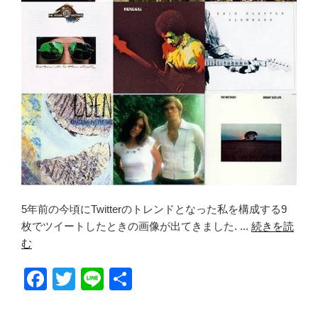
5年前の今頃にTwitterのトレンドとなった私を構成する9
枚でツイートしたときの画像が出てきました. ...
続きを読
む
F
T
Li
共
a
wi
n
有