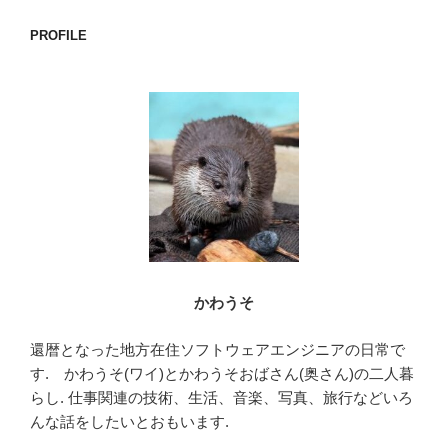
c
tt
e
e
er
PROFILE
b
o
o
k
かわうそ
還暦となった地方在住ソフトウェアエンジニアの日常で
す. かわうそ(ワイ)とかわうそおばさん(奥さん)の二人暮
らし. 仕事関連の技術、生活、音楽、写真、旅行などいろ
んな話をしたいとおもいます.