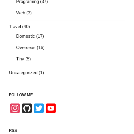
Programing
(37)
Web
(3)
Travel
(40)
Domestic
(17)
Overseas
(16)
Tiny
(5)
Uncategorized
(1)
FOLLOW ME
In
Gi
T
Y
st
tH
wi
o
a
u
tt
u
RSS