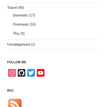
Travel
(40)
Domestic
(17)
Overseas
(16)
Tiny
(5)
Uncategorized
(1)
FOLLOW ME
In
Gi
T
Y
st
tH
wi
o
a
u
tt
u
RSS
gr
b
er
T
a
u