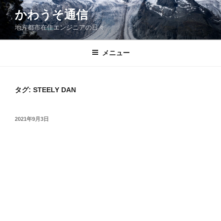
コ
かわうそ通信
ン
地方都市在住エンジニアの日々
テ
ン
ツ
メニュー
へ
ス
キ
タグ:
STEELY DAN
ッ
プ
投
2021年9月3日
稿
日: