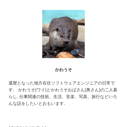
b
o
o
k
かわうそ
還暦となった地方在住ソフトウェアエンジニアの日常で
す. かわうそ(ワイ)とかわうそおばさん(奥さん)の二人暮
らし. 仕事関連の技術、生活、音楽、写真、旅行などいろ
んな話をしたいとおもいます.