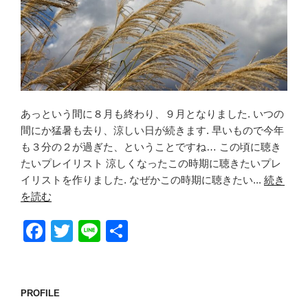
あっという間に８月も終わり、９月となりました. いつの
間にか猛暑も去り、涼しい日が続きます. 早いもので今年
も３分の２が過ぎた、ということですね… この頃に聴き
たいプレイリスト 涼しくなったこの時期に聴きたいプレ
イリストを作りました. なぜかこの時期に聴きたい...
続き
を読む
F
T
Li
共
a
wi
n
有
c
tt
e
e
er
PROFILE