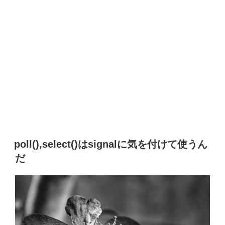
poll(),select()はsignalに気を付けて使うん
だ