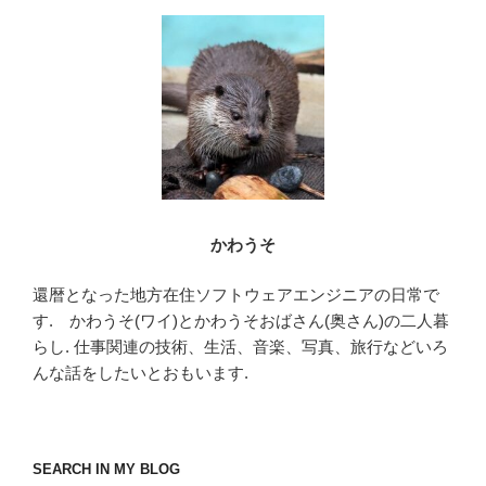
o
o
k
かわうそ
還暦となった地方在住ソフトウェアエンジニアの日常で
す. かわうそ(ワイ)とかわうそおばさん(奥さん)の二人暮
らし. 仕事関連の技術、生活、音楽、写真、旅行などいろ
んな話をしたいとおもいます.
SEARCH IN MY BLOG