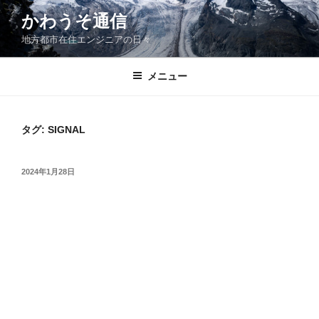
コ
かわうそ通信
ン
地方都市在住エンジニアの日々
テ
ン
ツ
メニュー
へ
ス
キ
タグ:
SIGNAL
ッ
プ
投
2024年1月28日
稿
日: