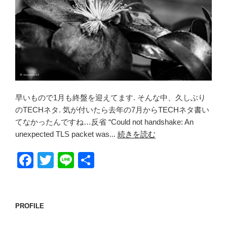
早いもので1月も終盤を迎えてます. そんな中、久しぶり
のTECHネタ. 気が付いたら去年の7月からTECHネタ書い
てなかったんですね…反省 “Could not handshake: An
unexpected TLS packet was...
続きを読む
F
T
Li
共
a
wi
n
有
c
tt
e
e
er
PROFILE
b