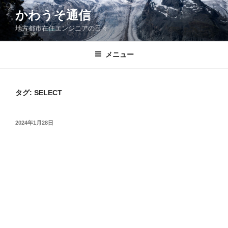
コ
かわうそ通信
ン
地方都市在住エンジニアの日々
テ
ン
ツ
メニュー
へ
ス
キ
タグ:
SELECT
ッ
プ
投
2024年1月28日
稿
日: