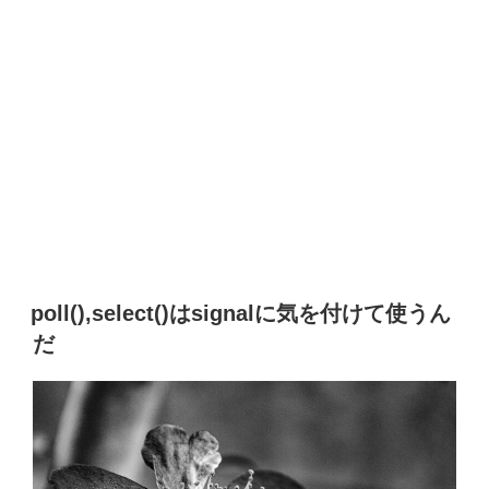
poll(),select()はsignalに気を付けて使うん
だ