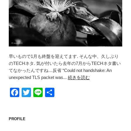
早いもので1月も終盤を迎えてます. そんな中、久しぶり
のTECHネタ. 気が付いたら去年の7月からTECHネタ書い
てなかったんですね…反省 “Could not handshake: An
unexpected TLS packet was...
続きを読む
F
T
Li
共
a
wi
n
有
c
tt
e
e
er
PROFILE
b