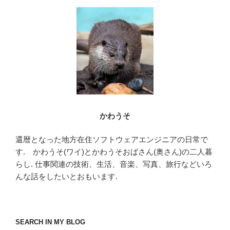
o
o
k
かわうそ
還暦となった地方在住ソフトウェアエンジニアの日常で
す. かわうそ(ワイ)とかわうそおばさん(奥さん)の二人暮
らし. 仕事関連の技術、生活、音楽、写真、旅行などいろ
んな話をしたいとおもいます.
SEARCH IN MY BLOG