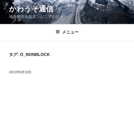
コ
かわうそ通信
ン
地方都市在住エンジニアの日々
テ
ン
ツ
メニュー
へ
ス
キ
タグ:
O_NONBLOCK
ッ
プ
投
2021年9月10日
稿
日: