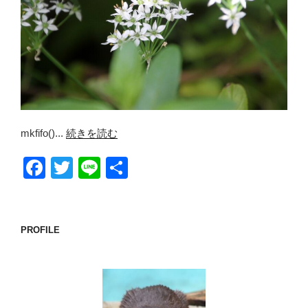
mkfifo()...
続きを読む
F
T
Li
共
a
wi
n
有
c
tt
e
e
er
PROFILE
b
o
o