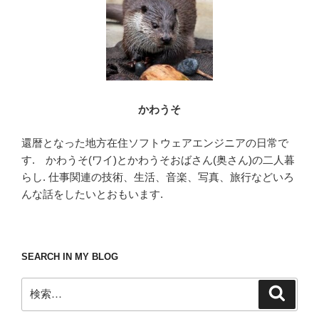
k
かわうそ
還暦となった地方在住ソフトウェアエンジニアの日常で
す. かわうそ(ワイ)とかわうそおばさん(奥さん)の二人暮
らし. 仕事関連の技術、生活、音楽、写真、旅行などいろ
んな話をしたいとおもいます.
SEARCH IN MY BLOG
検
検
索
索: