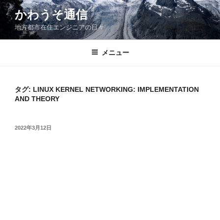
コ
かわうそ通信
ン
地方都市在住エンジニアの日々
テ
ン
ツ
メニュー
へ
ス
キ
タグ:
LINUX KERNEL NETWORKING: IMPLEMENTATION
AND THEORY
ッ
プ
投
2022年3月12日
稿
日: