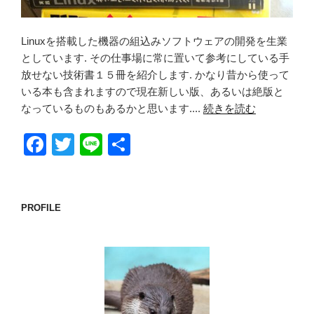
Linuxを搭載した機器の組込みソフトウェアの開発を生業
としています. その仕事場に常に置いて参考にしている手
放せない技術書１５冊を紹介します. かなり昔から使って
いる本も含まれますので現在新しい版、あるいは絶版と
なっているものもあるかと思います....
続きを読む
F
T
Li
共
a
wi
n
有
c
tt
e
e
er
PROFILE
b
o
o
k