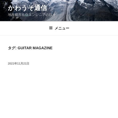
コ
かわうそ通信
ン
地方都市在住エンジニアの日々
テ
ン
ツ
メニュー
へ
ス
キ
タグ:
GUITAR MAGAZINE
ッ
プ
投
2021年11月21日
稿
日: