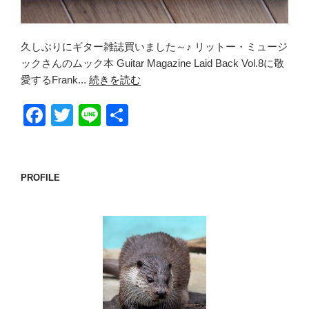
久しぶりにギター雑誌買いました～♪ リットー・ミュージ
ックさんのムック本 Guitar Magazine Laid Back Vol.8に敬
愛するFrank...
続きを読む
F
T
Li
共
a
wi
n
有
c
tt
e
e
er
PROFILE
b
o
o
k