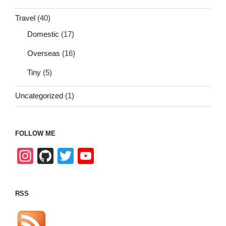
Travel
(40)
Domestic
(17)
Overseas
(16)
Tiny
(5)
Uncategorized
(1)
FOLLOW ME
In
Gi
T
Y
st
tH
wi
o
a
u
tt
u
RSS
gr
b
er
T
a
u