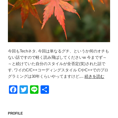
今回もTechネタ. 今回は単なるグチ、というか何のオチも
ない話ですので軽く読み飛ばしてくださいw 今までず～
～と続けていた自分のスタイルが全否定(笑)された話で
す. ワイのC/C++コーディングスタイル CやC++でのプロ
グラミングは30年くらいやってますけど,...
続きを読む
F
T
Li
共
a
wi
n
有
c
tt
e
e
er
PROFILE