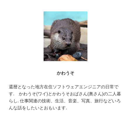
b
o
o
k
かわうそ
還暦となった地方在住ソフトウェアエンジニアの日常で
す. かわうそ(ワイ)とかわうそおばさん(奥さん)の二人暮
らし. 仕事関連の技術、生活、音楽、写真、旅行などいろ
んな話をしたいとおもいます.