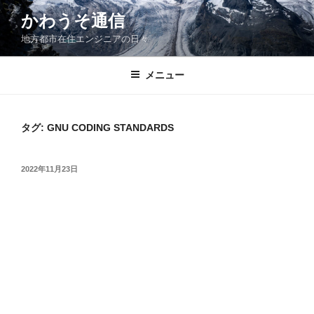
コ
かわうそ通信
ン
地方都市在住エンジニアの日々
テ
ン
ツ
メニュー
へ
ス
キ
タグ:
GNU CODING STANDARDS
ッ
プ
投
2022年11月23日
稿
日: