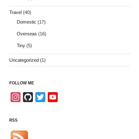
Travel
(40)
Domestic
(17)
Overseas
(16)
Tiny
(5)
Uncategorized
(1)
FOLLOW ME
In
Gi
T
Y
st
tH
wi
o
a
u
tt
u
RSS
gr
b
er
T
a
u