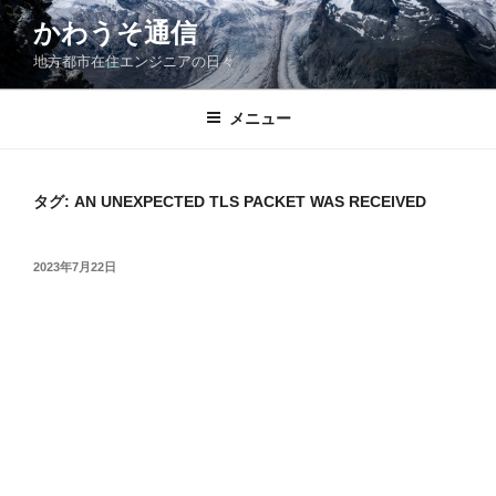
コ
かわうそ通信
ン
地方都市在住エンジニアの日々
テ
ン
ツ
メニュー
へ
ス
キ
タグ:
AN UNEXPECTED TLS PACKET WAS RECEIVED
ッ
プ
投
2023年7月22日
稿
日: