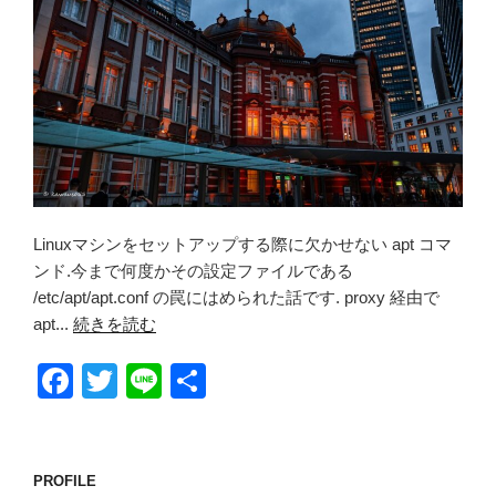
Linuxマシンをセットアップする際に欠かせない apt コマ
ンド.今まで何度かその設定ファイルである
/etc/apt/apt.conf の罠にはめられた話です. proxy 経由で
apt...
続きを読む
F
T
Li
共
a
wi
n
有
c
tt
e
e
er
PROFILE