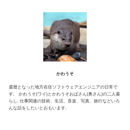
b
o
o
k
かわうそ
還暦となった地方在住ソフトウェアエンジニアの日常で
す. かわうそ(ワイ)とかわうそおばさん(奥さん)の二人暮
らし. 仕事関連の技術、生活、音楽、写真、旅行などいろ
んな話をしたいとおもいます.