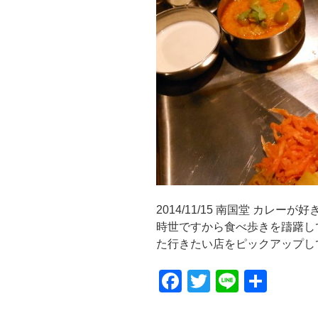
2014/11/15 南国堂 カレー
時世ですから食べ歩きを躊躇し
た行きたい店をピックアップしてま
F
T
Li
共
a
wi
n
有