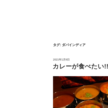
タグ:
ダバインディア
投
2021年1月9日
稿
カレーが食べたい!
日: