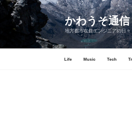
コ
ン
テ
かわうそ通信
ン
地方都市在住エンジニアの日々
ツ
へ
ス
キ
Life
Music
Tech
T
ッ
プ