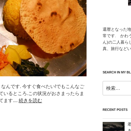
還暦となった
常です. かわ
ん)の二人暮ら
真、旅行などい
SEARCH IN MY B
検
が好きなんです. 今すぐ食べたい!でもこんなご
索:
ているところ.この状況がおさまったらま
す....
続きを読む
RECENT POSTS