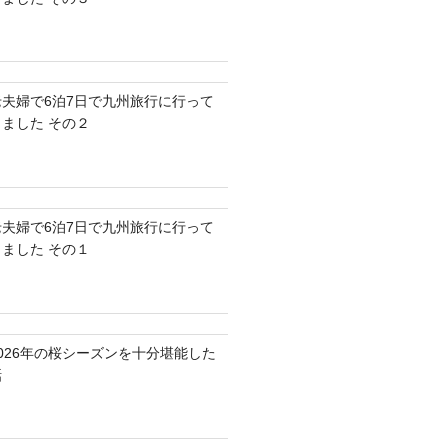
老夫婦で6泊7日で九州旅行に行って
きました その２
老夫婦で6泊7日で九州旅行に行って
きました その１
2026年の桜シーズンを十分堪能した
話