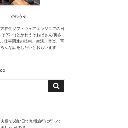
かわうそ
地方在住ソフトウェアエンジニアの日
うそ(ワイ)とかわうそおばさん(奥さ
し. 仕事関連の技術、生活、音楽、写
ろんな話をしたいとおもいます.
LOG
検
索
老夫婦で6泊7日で九州旅行に行って
きました その３