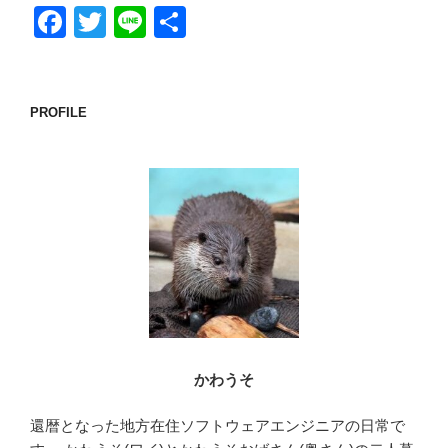
F
T
Li
共
a
wi
n
有
c
tt
e
e
er
PROFILE
b
o
o
k
かわうそ
還暦となった地方在住ソフトウェアエンジニアの日常で