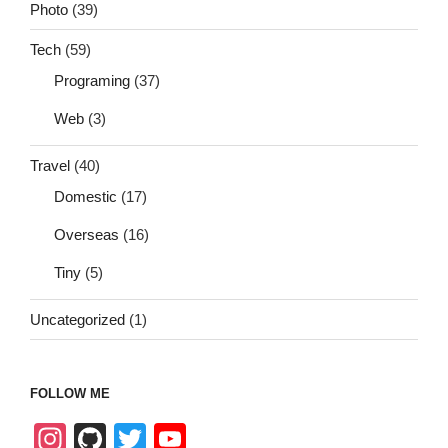
Photo
(39)
Tech
(59)
Programing
(37)
Web
(3)
Travel
(40)
Domestic
(17)
Overseas
(16)
Tiny
(5)
Uncategorized
(1)
FOLLOW ME
In
Gi
T
Y