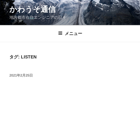
コ
かわうそ通信
ン
地方都市在住エンジニアの日々
テ
ン
ツ
メニュー
へ
ス
キ
タグ:
LISTEN
ッ
プ
投
2021年2月25日
稿
日: