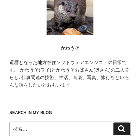
k
かわうそ
還暦となった地方在住ソフトウェアエンジニアの日常で
す. かわうそ(ワイ)とかわうそおばさん(奥さん)の二人暮
らし. 仕事関連の技術、生活、音楽、写真、旅行などいろ
んな話をしたいとおもいます.
SEARCH IN MY BLOG
検
検
索
索: