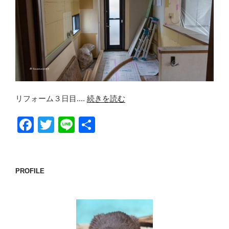
リフォーム３日目....
続きを読む
F
T
Li
共
a
wi
n
有
c
tt
e
e
er
PROFILE
b
o
o