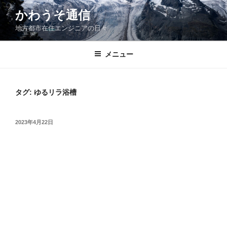
コ
かわうそ通信
ン
地方都市在住エンジニアの日々
テ
ン
ツ
メニュー
へ
ス
キ
タグ:
ゆるリラ浴槽
ッ
プ
投
2023年4月22日
稿
日: